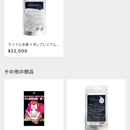
マイナス水素イオンプレミアム2
10カプセル 送料無料 水素サ
¥22,000
プリ 水素サプリ効果 水素効
果
その他の商品