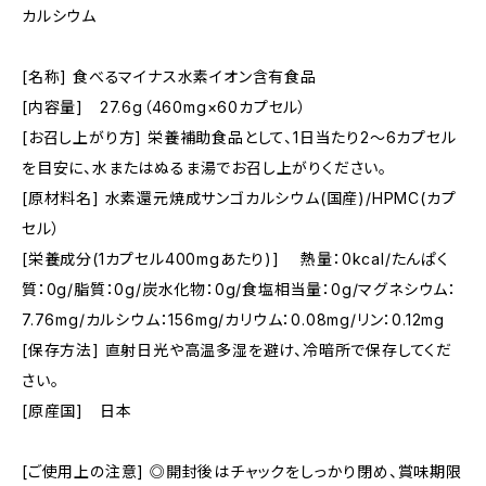
カルシウム
[名称] 食べるマイナス水素イオン含有食品
[内容量] 27.6g（460mg×60カプセル）
[お召し上がり方] 栄養補助食品として、1日当たり2～6カプセル
を目安に、水またはぬるま湯でお召し上がりください。
[原材料名] 水素還元焼成サンゴカルシウム(国産)/HPMC(カプ
セル）
[栄養成分(1カプセル400mgあたり)] 熱量：0kcal/たんぱく
質：0g/脂質：0g/炭水化物：0g/食塩相当量：0g/マグネシウム：
7.76mg/カルシウム：156mg/カリウム：0.08mg/リン：0.12mg
[保存方法] 直射日光や高温多湿を避け、冷暗所で保存してくだ
さい。
[原産国] 日本
[ご使用上の注意] ◎開封後はチャックをしっかり閉め、賞味期限