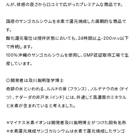
んが、体感の良さから口コミで広がったプレミアムな商品です。
国産のサンゴカルシウムを水素で還元焼成した画期的な商品で
す。
酸化還元電位は撹拌状態においても、24時間以上-200ｍｖ以下
で持続します。
100％沖縄のサンゴカルシウムを使用し、GMP認証取得工場で生
産しています。
◎開発者は及川胤明理学博士
奇跡の水といわれる、ルルドの泉（フランス）、ノルデナウの水（ドイ
ツ）、ナダーダの井戸水（インド）には、共通して高濃度のミネラル
と水素が含まれていると考えました。
＊マイナス水素イオンは開発者及川胤明博士がつけた固有名称
＊水素還元焼成サンゴカルシウムは水素で還元焼成したサンゴ